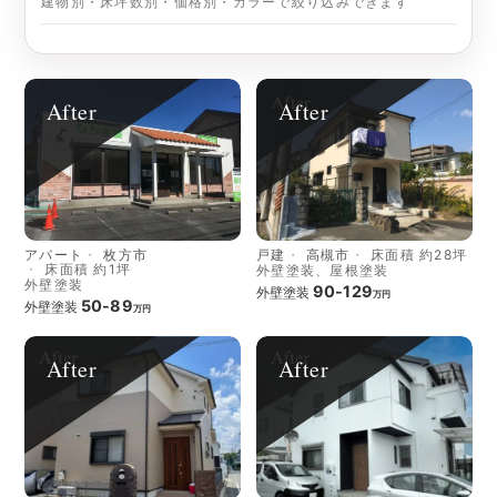
建物別・床坪数別・価格別・カラーで絞り込みできます
After
After
アパート
枚方市
戸建
高槻市
床面積 約28坪
床面積 約1坪
外壁塗装、屋根塗装
外壁塗装
90-129
外壁塗装
万円
50-89
外壁塗装
万円
After
After