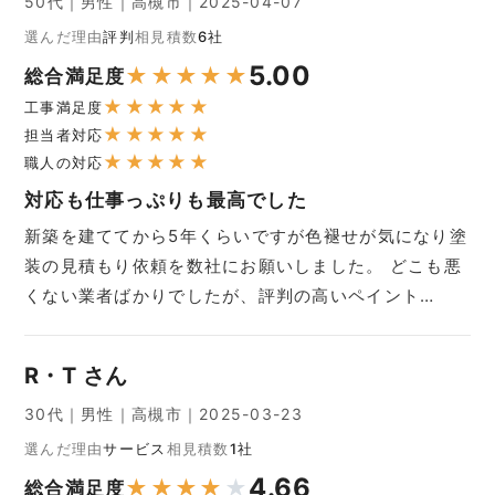
50代｜男性｜高槻市｜2025-04-07
選んだ理由
評判
相見積数
6社
5.00
★
★
★
★
★
総合満足度
★
★
★
★
★
工事満足度
★
★
★
★
★
担当者対応
★
★
★
★
★
職人の対応
対応も仕事っぷりも最高でした
新築を建ててから5年くらいですが色褪せが気になり塗
装の見積もり依頼を数社にお願いしました。 どこも悪
くない業者ばかりでしたが、評判の高いペイント…
R・T さん
30代｜男性｜高槻市｜2025-03-23
選んだ理由
サービス
相見積数
1社
4.66
★
★
★
★
★
総合満足度