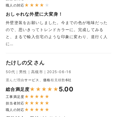
★
★
★
★
★
職人の対応
おしゃれな外壁に大変身！
外壁塗装をお願いしました。今までの色が地味だった
ので、思いきってトレンドカラーに。完成してみる
と、まるで輸入住宅のような印象に変わり、道行く人
に…
たけしの父 さん
50代｜男性｜高槻市｜2025-06-16
選んだ理由
サービス、価格
相見積数
6社
5.00
★
★
★
★
★
総合満足度
★
★
★
★
★
工事満足度
★
★
★
★
★
担当者対応
★
★
★
★
★
職人の対応