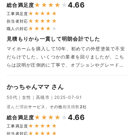
4.66
★
★
★
★
★
総合満足度
★
★
★
★
★
工事満足度
★
★
★
★
★
担当者対応
★
★
★
★
★
職人の対応
見積もりから一貫して明朗会計でした
マイホームを購入して10年、初めての外壁塗装で不安
だらけでした。いくつかの業者を回りましたが、こち
らは説明が圧倒的に丁寧で、オプションやグレード…
かっちゃんママ さん
50代｜女性｜高槻市｜2025-07-01
選んだ理由
サービス、その他
相見積数
2社
4.66
★
★
★
★
★
総合満足度
★
★
★
★
★
工事満足度
★
★
★
★
★
担当者対応