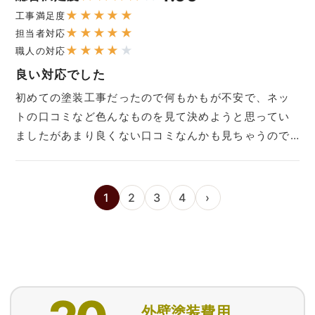
★
★
★
★
★
工事満足度
★
★
★
★
★
担当者対応
★
★
★
★
★
職人の対応
良い対応でした
初めての塗装工事だったので何もかもが不安で、ネッ
トの口コミなど色んなものを見て決めようと思ってい
ましたがあまり良くない口コミなんかも見ちゃうので…
1
2
3
4
›
外壁塗装費用