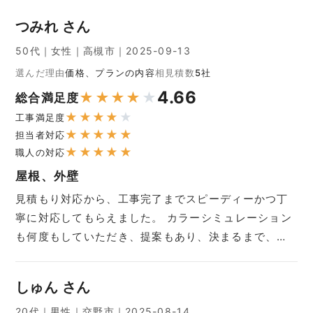
つみれ さん
50代｜女性｜高槻市｜2025-09-13
選んだ理由
価格、プランの内容
相見積数
5社
4.66
★
★
★
★
★
総合満足度
★
★
★
★
★
工事満足度
★
★
★
★
★
担当者対応
★
★
★
★
★
職人の対応
屋根、外壁
見積もり対応から、工事完了までスピーディーかつ丁
寧に対応してもらえました。 カラーシミュレーション
も何度もしていただき、提案もあり、決まるまで、…
しゅん さん
20代｜男性｜交野市｜2025-08-14