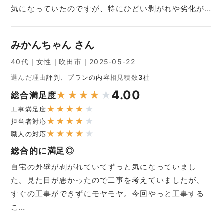
気になっていたのですが、特にひどい剥がれや劣化が…
みかんちゃん さん
40代｜女性｜吹田市｜2025-05-22
選んだ理由
評判、プランの内容
相見積数
3社
4.00
★
★
★
★
★
総合満足度
★
★
★
★
★
工事満足度
★
★
★
★
★
担当者対応
★
★
★
★
★
職人の対応
総合的に満足◎
自宅の外壁が剥がれていてずっと気になっていまし
た。見た目が悪かったので工事を考えていましたが、
すぐの工事ができずにモヤモヤ。今回やっと工事する
こ…