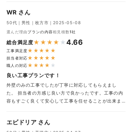
WR さん
50代｜男性｜枚方市｜2025-05-08
選んだ理由
プランの内容
相見積数
1社
4.66
★
★
★
★
★
総合満足度
★
★
★
★
★
工事満足度
★
★
★
★
★
担当者対応
★
★
★
★
★
職人の対応
良い工事プランです！
外壁のみの工事でしたが丁寧に対応してもらえまし
た。 担当者の方感じ良い方で良かったです。工事の内
容もすごく良くて安心して工事を任せることが出来ま…
エビドリア さん