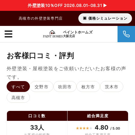
外壁塗装10％OFF 2026.08.01-08.31 ▶︎
高槻市の外壁塗装専門店
価格シミュレーション
☰
ペイントホームズ
大阪北店
お客様口コミ・評判
外壁塗装・屋根塗装をご依頼いただいたお客様の声
です。
すべて
交野市
吹田市
枚方市
茨木市
高槻市
口コミ数
総合満足度
33人
4.80
★
★
★
★
★
/ 5.00
お客様の投稿数
総合工事満足度