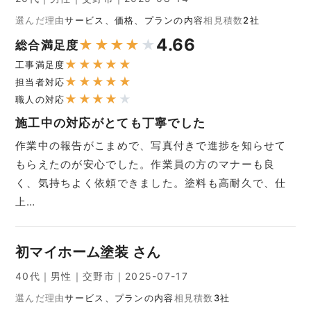
選んだ理由
サービス、価格、プランの内容
相見積数
2社
4.66
★
★
★
★
★
総合満足度
★
★
★
★
★
工事満足度
★
★
★
★
★
担当者対応
★
★
★
★
★
職人の対応
施工中の対応がとても丁寧でした
作業中の報告がこまめで、写真付きで進捗を知らせて
もらえたのが安心でした。作業員の方のマナーも良
く、気持ちよく依頼できました。塗料も高耐久で、仕
上…
初マイホーム塗装 さん
40代｜男性｜交野市｜2025-07-17
選んだ理由
サービス、プランの内容
相見積数
3社