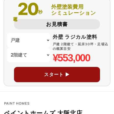
20
外壁塗装費用
秒
シミュレーション
匿名
お見積書
外壁 ラジカル塗料
戸建 2階建て・延床30坪・足場込
の概算目安
¥553,000
スタート ▶
PAINT HOMES
ペイントホームズ 大阪北店