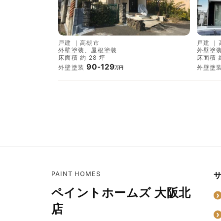
戸建
｜
高槻市
戸建
｜
外壁塗装、屋根塗装
外壁塗
床面積 約 28 坪
床面積 約
90-129
外壁塗装
外壁塗
万円
PAINT HOMES
ペイントホームズ 大阪北
店