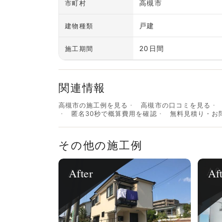
高槻市
市町村
戸建
建物種類
20日間
施工期間
関連情報
高槻市の施工例を見る
高槻市の口コミを見る
匿名30秒で概算費用を確認
無料見積り・お
その他の施工例
After
Af