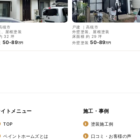
高槻市
戸建
｜
高槻市
装、屋根塗装
外壁塗装、屋根塗装
 32 坪
床面積 約 29 坪
50-89
50-89
装
外壁塗装
万円
万円
サイトメニュー
施工・事例
TOP
塗装施工例
ペイントホームズとは
口コミ・お客様の声