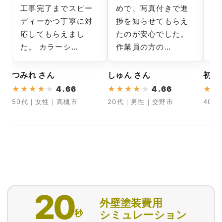
工事完了までスピー
めで、写真付きで進
て
ディーかつ丁寧に対
捗を知らせてもらえ
壁
応してもらえまし
たのが安心でした。
で
た。 カラーシ…
作業員の方の…
業
つみれ さん
しゅん さん
初マ
★
★
★
★
★
4.66
★
★
★
★
★
4.66
★
★
50代｜女性｜高槻市
20代｜男性｜交野市
40
20
外壁塗装費用
秒
シミュレーション
匿名